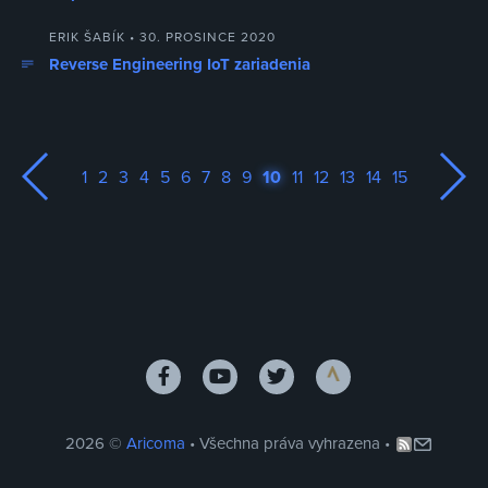
ERIK ŠABÍK • 30. PROSINCE 2020
Reverse Engineering IoT zariadenia
1
2
3
4
5
6
7
8
9
10
11
12
13
14
15
2026 ©
Aricoma
• Všechna práva vyhrazena •