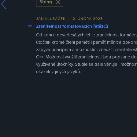
String
JAN KLUSÁČEK
•
12. ÚNORA 2025
Zranitelnost formátovacích řetězců
Od konce devadesátých let je zranitelnost formátov
útočník kromě čtení paměti i paměť měnit a dokonce
zabývá principem a možnostmi zneužití zranitelnost
C++. Možnosti využití zranitelnosti jsou popsané 
využívané útočníky. Studie se dále věnuje i možnost
ukázek z jiných jazyků.