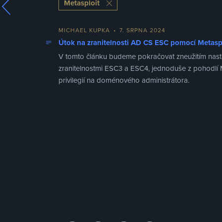
Metasploit
MICHAEL KUPKA
•
7. SRPNA 2024
Útok na zranitelnosti AD CS ESC pomocí Metaspl
V tomto článku budeme pokračovat zneužitím nastave
zranitelnostmi ESC3 a ESC4, jednoduše z pohodlí 
privilegií na doménového administrátora.