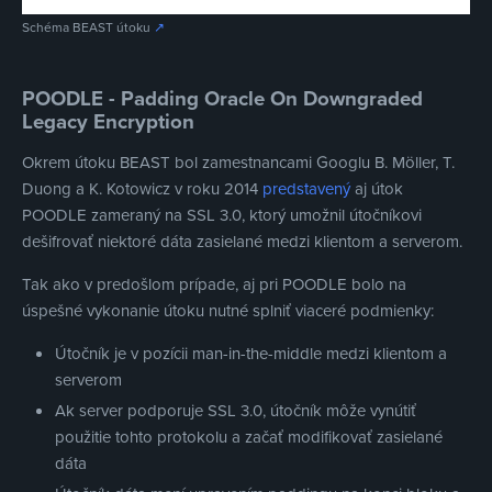
Schéma BEAST útoku
↗
POODLE - Padding Oracle On Downgraded
Legacy Encryption
Okrem útoku BEAST bol zamestnancami Googlu B. Möller, T.
Duong a K. Kotowicz v roku 2014
predstavený
aj útok
POODLE zameraný na SSL 3.0, ktorý umožnil útočníkovi
dešifrovať niektoré dáta zasielané medzi klientom a serverom.
Tak ako v predošlom prípade, aj pri POODLE bolo na
úspešné vykonanie útoku nutné splniť viaceré podmienky:
Útočník je v pozícii man-in-the-middle medzi klientom a
serverom
Ak server podporuje SSL 3.0, útočník môže vynútiť
použitie tohto protokolu a začať modifikovať zasielané
dáta