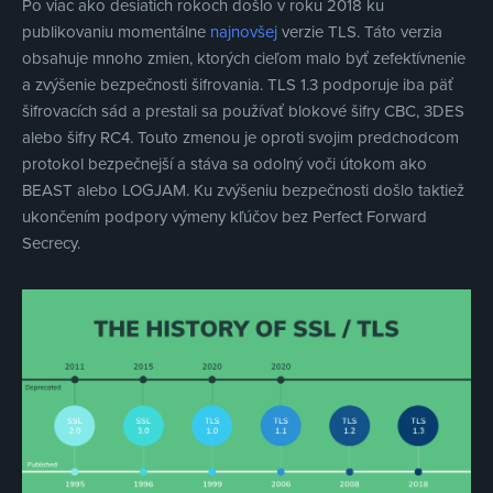
Po viac ako desiatich rokoch došlo v roku 2018 ku
publikovaniu momentálne
najnovšej
verzie TLS. Táto verzia
obsahuje mnoho zmien, ktorých cieľom malo byť zefektívnenie
a zvýšenie bezpečnosti šifrovania. TLS 1.3 podporuje iba päť
šifrovacích sád a prestali sa používať blokové šifry CBC, 3DES
alebo šifry RC4. Touto zmenou je oproti svojim predchodcom
protokol bezpečnejší a stáva sa odolný voči útokom ako
BEAST alebo LOGJAM. Ku zvýšeniu bezpečnosti došlo taktiež
ukončením podpory výmeny kľúčov bez Perfect Forward
Secrecy.