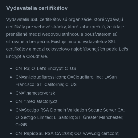
Vydavatelia certifikátov
Vydavatelia SSL certifikátov sú organizácie, ktoré vydávajú
certifikáty pre webové stránky, ktoré zabezpečujú, že údaje
prenášané medzi webovou stránkou a používateľom sú
šifrované a bezpečné. Existuje mnoho vydavateľov SSL
certifikátov a medzi celosvetovo najobľúbenejších patria Let's
Encrypt a Cloudflare.
CN=R3; O=Let's Encrypt; C=US
CN=sni.cloudflaressl.com; O=Cloudflare, Inc.; L=San
Francisco; ST=California; C=US
CN=*.nameserver.sk
CN=*.mediafactory.cz
CN=Sectigo RSA Domain Validation Secure Server CA;
O=Sectigo Limited; L=Salford; ST=Greater Manchester;
C=GB
CN=RapidSSL RSA CA 2018; OU=www.digicert.com;