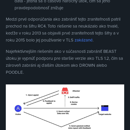
dáta - jedná sa o časovo náročný útok, čím sa jeho
pravdepodobnosť znižuje
Medzi prvé odporúčania ako zabrániť tejto zraniteľnosti patril
prechod na šifru RC4. Toto riešenie sa neukázalo ako trvalé,
keďže v roku 2013 sa objavili prvé zraniteľnosti tejto šifry a v
roku 2015 bolo jej používanie v TLS
zakázané
.
Najefektívnejším riešením ako v súčasnosti zabrániť BEAST
útoku je vypnúť podporu pre staršie verzie ako TLS 1.2, čím sa
zároveň zabráni aj ďalším útokom ako DROWN alebo
POODLE.