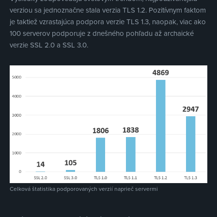
verziou sa jednoznačne stala verzia TLS 1.2. Pozitívnym faktom
je taktiež vzrastajúca podpora verzie TLS 1.3, naopak, viac ako
100 serverov podporuje z dnešného pohľadu až archaické
verzie SSL 2.0 a SSL 3.0.
Celková štatistika podporovaných verzií naprieč servermi