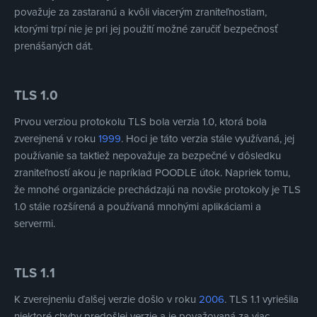
považuje za zastaranú a kvôli viacerým zraniteľnostiam,
ktorými trpí nie je pri jej použití možné zaručiť bezpečnosť
prenášaných dát.
TLS 1.0
Prvou verziou protokolu TLS bola verzia 1.0, ktorá bola
zverejnená v roku
1999
. Hoci je táto verzia stále využívaná, jej
používanie sa taktiež nepovažuje za bezpečné v dôsledku
zraniteľností akou je napríklad POODLE útok. Napriek tomu,
že mnohé organizácie prechádzajú na novšie protokoly je TLS
1.0 stále rozšírená a používaná mnohými aplikáciami a
servermi.
TLS 1.1
K zverejneniu ďalšej verzie došlo v roku
2006
. TLS 1.1 vyriešila
niektoré chyby predošlej verzie a je považovaná za viac