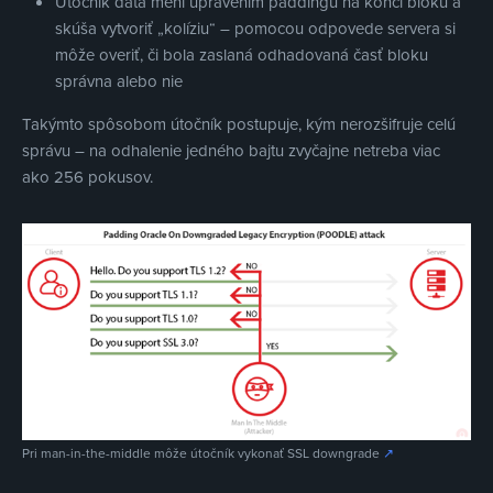
Útočník dáta mení upravením paddingu na konci bloku a
skúša vytvoriť „kolíziu“ – pomocou odpovede servera si
môže overiť, či bola zaslaná odhadovaná časť bloku
správna alebo nie
Takýmto spôsobom útočník postupuje, kým nerozšifruje celú
správu – na odhalenie jedného bajtu zvyčajne netreba viac
ako 256 pokusov.
Pri man-in-the-middle môže útočník vykonať SSL downgrade
↗