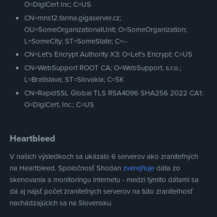
O=DigiCert Inc; C=US
CN=mns12.farma.gigaserver.cz;
OU=SomeOrganizationalUnit; O=SomeOrganization;
L=SomeCity; ST=SomeState; C=--
CN=Let's Encrypt Authority X3; O=Let's Encrypt; C=US
CN=WebSupport ROOT CA; O=WebSupport, s.r.o.;
L=Bratislava; ST=Slovakia; C=SK
CN=RapidSSL Global TLS RSA4096 SHA256 2022 CA1;
O=DigiCert, Inc.; C=US
Heartbleed
V našich výsledkoch sa ukázalo 6 serverov ako zraniteľných
na Heartbleed. Spoločnosť Shodan
zverejňuje
dáta zo
skenovania a monitoringu internetu - medzi týmito dátami sa
dá aj nájsť počet zraniteľných serverov na túto zraniteľnosť
nachádzajúcich sa na Slovensku.