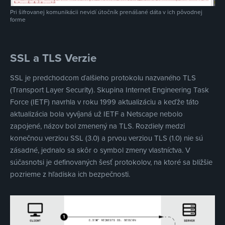
Pri šifrovanej komunikácii nevidí útočník prenášané dáta v ich pôvodnej
forme
SSL a TLS Verzie
SSL je predchodcom ďalšieho protokolu nazvaného TLS
(Transport Layer Security). Skupina Internet Engineering Task
Force (IETF) navrhla v roku 1999 aktualizáciu a keďže táto
aktualizácia bola vyvíjaná už IETF a Netscape nebolo
zapojené, názov bol zmenený na TLS. Rozdiely medzi
konečnou verziou SSL (3.0) a prvou verziou TLS (1.0) nie sú
zásadné, jednalo sa skôr o symbol zmeny vlastníctva. V
súčasnotsi je definovaných šesť protokolov, na ktoré sa bližšie
pozrieme z hľadiska ich bezpečnosti.