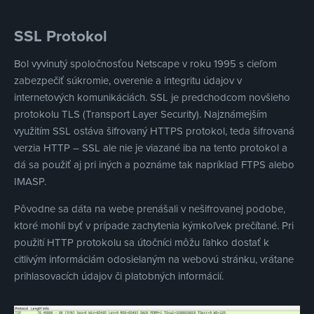
SSL Protokol
Bol vyvinutý spoločnosťou Netscape v roku 1995 s cieľom
zabezpečiť súkromie, overenie a integritu údajov v
internetových komunikáciách. SSL je predchodcom novšieho
protokolu TLS (Transport Layer Security). Najznámejším
využitím SSL ostáva šifrovaný HTTPS protokol, teda šifrovaná
verzia HTTP – SSL ale nie je viazané iba na tento protokol a
dá sa použiť aj pri iných a poznáme tak napríklad FTPS alebo
IMASP.
Pôvodne sa dáta na webe prenášali v nešifrovanej podobe,
ktoré mohli byť v prípade zachytenia kýmkoľvek prečítané. Pri
použití HTTP protokolu sa útočníci môžu ľahko dostať k
citlivým informáciám odosielaným na webovú stránku, vrátane
prihlasovacích údajov či platobných informácií.