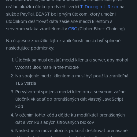
reálnu ukážku útoku predviedli vedci
T. Doung a J. Rizzo
na
službe PayPal. BEAST bol prvým útokom, ktorý umožnil
útočníkom dešifrovať dáta zasielané medzi klientom a
serverom vďaka zraniteľnosti v
CBC
(Cipher Block Chaining).
Na úspešné zneužitie tejto zraniteľnosti musia byť splnené
nasledujúce podmienky:
Útočník sa musí dostať medzi klienta a server, aby mohol
vykonať útok man-in-the-middle
Na spojenie medzi klientom a musí byť použitá zraniteľná
TLS verzia
Po vytvorení spojenia medzi klientom a serverom začne
útočník vkladať do prenášaných dát vlastný JavaScript
kód
Vložením tohto kódu dôjde ku modifikácii prenášaných
dát a vzniku slabých šifrovaných blokov
Následne sa môže útočník pokúsiť dešifrovať prenášané