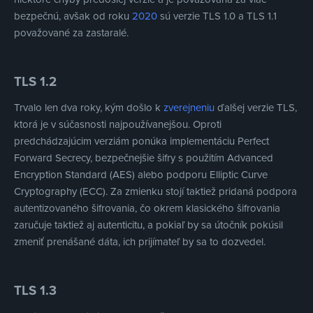
bezpečnú, avšak od roku
2020
sú verzie TLS 1.0 a TLS 1.1
považované za zastaralé.
TLS 1.2
Trvalo len dva roky, kým došlo k
zverejneniu
ďalšej verzie TLS,
ktorá je v súčasnosti najpoužívanejšou. Oproti
predchádzajúcim verziám ponúka implementáciu Perfect
Forward Secrecy, bezpečnejšie šifry s použitím Advanced
Encryption Standard (AES) alebo podporu Elliptic Curve
Cryptography (ECC). Za zmienku stojí taktiež pridaná podpora
autentizovaného šifrovania, čo okrem klasického šifrovania
zaručuje taktiež aj autenticitu, a pokiaľ by sa útočník pokúsil
zmeniť prenášané dáta, ich prijímateľ by sa to dozvedel.
TLS 1.3