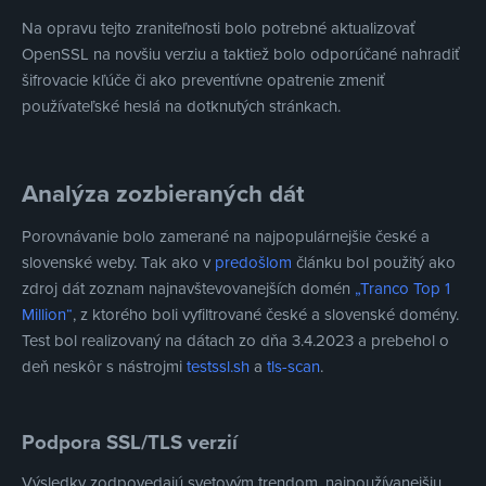
Na opravu tejto zraniteľnosti bolo potrebné aktualizovať
OpenSSL na novšiu verziu a taktiež bolo odporúčané nahradiť
šifrovacie kľúče či ako preventívne opatrenie zmeniť
používateľské heslá na dotknutých stránkach.
Analýza zozbieraných dát
Porovnávanie bolo zamerané na najpopulárnejšie české a
slovenské weby. Tak ako v
predošlom
článku bol použitý ako
zdroj dát zoznam najnavštevovanejších domén
„Tranco Top 1
Million“
, z ktorého boli vyfiltrované české a slovenské domény.
Test bol realizovaný na dátach zo dňa 3.4.2023 a prebehol o
deň neskôr s nástrojmi
testssl.sh
a
tls-scan
.
Podpora SSL/TLS verzií
Výsledky zodpovedajú svetovým trendom, najpoužívanejšiu