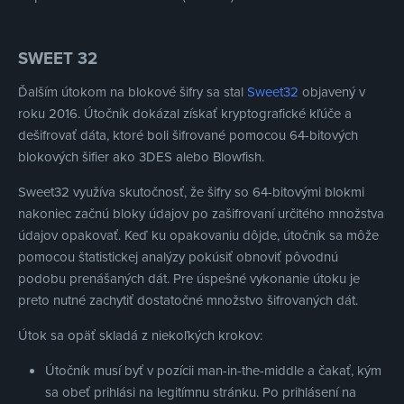
SWEET 32
Ďalším útokom na blokové šifry sa stal
Sweet32
objavený v
roku 2016. Útočník dokázal získať kryptografické kľúče a
dešifrovať dáta, ktoré boli šifrované pomocou 64-bitových
blokových šifier ako 3DES alebo Blowfish.
Sweet32 využíva skutočnosť, že šifry so 64-bitovými blokmi
nakoniec začnú bloky údajov po zašifrovaní určitého množstva
údajov opakovať. Keď ku opakovaniu dôjde, útočník sa môže
pomocou štatistickej analýzy pokúsiť obnoviť pôvodnú
podobu prenášaných dát. Pre úspešné vykonanie útoku je
preto nutné zachytiť dostatočné množstvo šifrovaných dát.
Útok sa opäť skladá z niekoľkých krokov:
Útočník musí byť v pozícii man-in-the-middle a čakať, kým
sa obeť prihlási na legitímnu stránku. Po prihlásení na