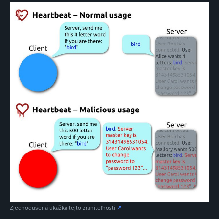
Zjednodušená ukážka tejto zraniteľnosti
↗