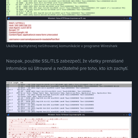
Ukážka zachytenej nešifrovanej komunikácie v programe Wireshark
Naopak, použitie SSL/TLS zabezpečí, že všetky prenášané
informácie sú šifrované a nečitateľné pre toho, kto ich zachytí.