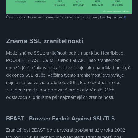
Časová os s dátumami zverejnenia a ukončenia podpory každej verzie
↗
Známe SSL zraniteľnosti
Medzi známe SSL zraniteľnosti patria napríklad Heartbleed,
POODLE, BEAST, CRIME alebo FREAK. Tieto zraniteľnosti
umožňujú útočníkovi získať citlivé údaje, ako napríklad heslá, či
dokonca SSL kľúče. Väčšina týchto zraniteľností ovplyvňuje
najmä staršie verzie protokolov SSL, ktoré už dnes nie sú
zaradené medzi podporované protokoly. V najbližších
odstavoch si priblížme pár najznámejších zraniteľností.
BEAST - Browser Exploit Against SSL/TLS
Zraniteľnosť BEAST bola prvýkrát popísaná už v roku 2002.
Do roku 2011 sa jednalo iba o teoretickú zraniteľnosť, prvú