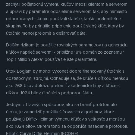
zachytil počiatočnú výmenu kľúčov medzi klientom a serverom
a upraví by parametre odosielané serverom tak, aby namiesto
odporúčaných skupín používali slabšie, ľahšie prelomiteľné
skupiny. To by prinútilo pripojenie použiť slabý kľúč, ktorý by
útočník mohol prelomiť a dešifrovať dáta.
Ďalším rizikom je použitie rovnakých parametrov na generáciu
kľúčov naprieč servermi - približne 18% domén zo zoznamu "
Top 1 Million Alexa" používa tie isté paramtetre.
Útok Logjam by mohol vykonať dobre financovaný útočník s
dostatočnými zdrojmi. Odhaduje sa, že kľúče s dĺžkou menšou
ako 768 bitov dokážu prelomiť akademické tímy a kľúče s
dĺžkou 1024 bitov útočníci s podporou štátu.
Jedným z hlavných spôsobov, ako sa brániť proti tomuto
útoku, je zamedziť použitiu šifrovacích algoritmov, ktoré
používajú Diffie-Hellman výmenu kľúčov s veľkosťou menšou
ako 1024 bitov. Okrem toho sa odporúča nasadenie protokolu
Elliptic Curve Diffie-Hellman (ECDHE).