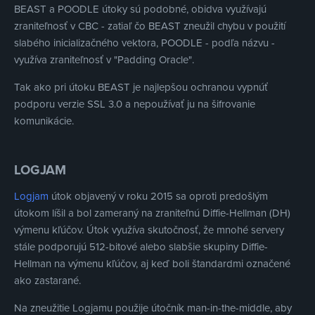
BEAST a POODLE útoky sú podobné, obidva využívajú
zraniteľnosť v CBC - zatiaľ čo BEAST zneužil chybu v použití
slabého inicializačného vektora, POODLE - podľa názvu -
využíva zraniteľnosť v "Padding Oracle".
Tak ako pri útoku BEAST je najlepšou ochranou vypnúť
podporu verzie SSL 3.0 a nepoužívať ju na šifrovanie
komunikácie.
LOGJAM
Logjam
útok objavený v roku 2015 sa oproti predošlým
útokom líšil a bol zameraný na zraniteľnú Diffie-Hellman (DH)
výmenu kľúčov. Útok využíva skutočnosť, že mnohé servery
stále podporujú 512-bitové alebo slabšie skupiny Diffie-
Hellman na výmenu kľúčov, aj keď boli štandardmi označené
ako zastarané.
Na zneužitie Logjamu použije útočník man-in-the-middle, aby