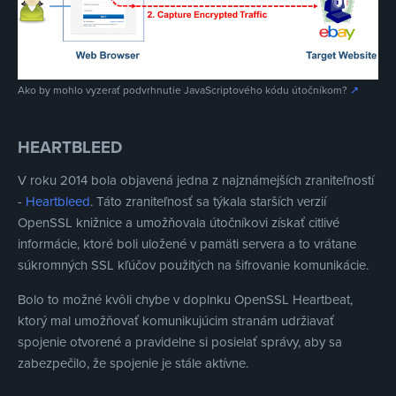
Ako by mohlo vyzerať podvrhnutie JavaScriptového kódu útočníkom?
↗
HEARTBLEED
V roku 2014 bola objavená jedna z najznámejších zraniteľností
-
Heartbleed
. Táto zraniteľnosť sa týkala starších verzií
OpenSSL knižnice a umožňovala útočníkovi získať citlivé
informácie, ktoré boli uložené v pamäti servera a to vrátane
súkromných SSL kľúčov použitých na šifrovanie komunikácie.
Bolo to možné kvôli chybe v doplnku OpenSSL Heartbeat,
ktorý mal umožňovať komunikujúcim stranám udržiavať
spojenie otvorené a pravidelne si posielať správy, aby sa
zabezpečilo, že spojenie je stále aktívne.