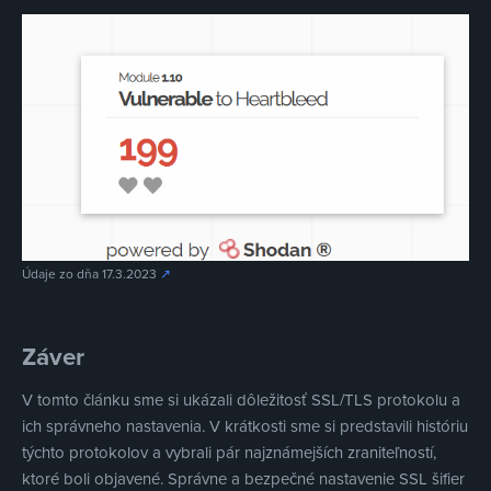
Údaje zo dňa 17.3.2023
↗
Záver
V tomto článku sme si ukázali dôležitosť SSL/TLS protokolu a
ich správneho nastavenia. V krátkosti sme si predstavili históriu
týchto protokolov a vybrali pár najznámejších zraniteľností,
ktoré boli objavené. Správne a bezpečné nastavenie SSL šifier