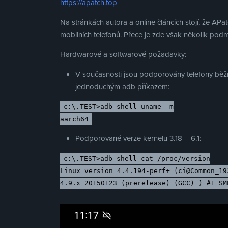
https://apatch.top
Na stránkách autora a online článcích stojí, že APat
mobilních telefonů. Přece je zde však několik pod
Hardwarové a softwarové požadavky:
V současnosti jsou podporovány telefony běžíc
jednoduchým adb příkazem:
c:\.TEST>adb shell uname -m
aarch64
Podporované verze kernelu 3.18 – 6.1:
c:\.TEST>adb shell cat /proc/version
Linux version 4.4.194-perf+ (ci@Common_19
4.9.x 20150123 (prerelease) (GCC) ) #1 SM