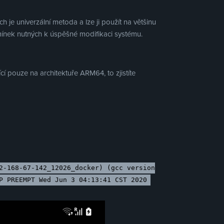
ch je univerzální metoda a lze ji použít na většinu
mínek nutných k úspěšné modifikaci systému.
í pouze na architektuře ARM64, to zjistíte
2-168-67-142_12026_docker) (gcc version
P PREEMPT Wed Jun 3 04:13:41 CST 2020