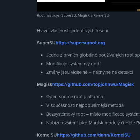
Root nástroje: SuperSU, Magisk a KernelSU
Hlavní vlastnosti jednotlivých řešení:
SuperSU
https://supersuroot.org
Jedna z prvních globálně používaných root apl
Modifikuje systémový oddíl
Změny jsou viditelné – náchylné na detekci
Magisk
https://github.com/topjohnwu/Magisk
Open-source root platforma
V současnosti nejpopulárnější metoda
Bezsystémový root – místo modifikace systému
Nabízí rozšíření jako Magisk moduly či Hide R
KernelSU
https://github.com/tiann/KernelSU