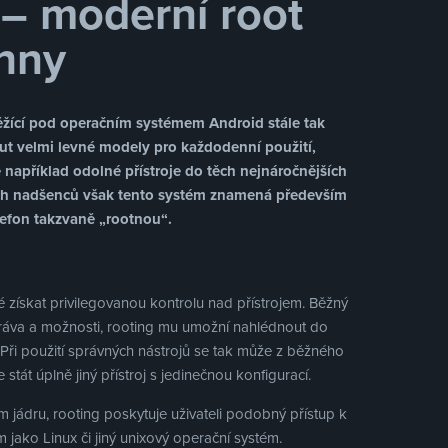
– moderní root
chny
ěžící pod operačním systémem Android stále tak
ut velmi levné modely pro každodenní použití,
například odolné přístroje do těch nejnáročnějších
ých nadšenců však tento systém znamená především
elefon takzvaně „rootnou“.
 získat privilegovanou kontrolu nad přístrojem. Běžný
ráva a možnosti, rooting mu umožní nahlédnout do
ty. Při použití správných nástrojů se tak může z běžného
stát úplně jiný přístroj s jedinečnou konfigurací.
jádru, rooting poskytuje uživateli podobný přístup k
jako Linux či jiný unixový operační systém.