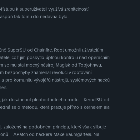
ístupu k superuživateli využívá zranitelností
 aspoň tak tomu do nedávna bylo.
ačně SuperSU od Chainfire. Root umožnil uživatelům
vatele, což jim poskytlo úplnou kontrolu nad operačním
m se mu stal mocný nástroj Magisk od Topjohnwu,
m bezpochyby znamenal revoluci v rootování
i a pro komunitu vývojářů nástrojů, systémových hacků
men.
b, jak dosáhnout plnohodnotného rootu – KernelSU od
 jedná se o metodu, která pracuje přímo s kernelem ala
roj, založený na podobném principu, který však slibuje
lefonů – APatch od hackera Maxe Baumgärtela. Na