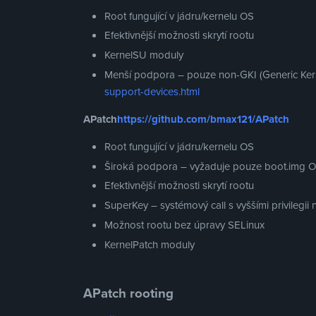
Root fungující v jádru/kernelu OS
Efektivnější možnosti skrytí rootu
KernelSU moduly
Menší podpora – pouze non-GKI (Generic Ker
support-devices.html
APatch
https://github.com/bmax121/APatch
Root fungující v jádru/kernelu OS
Široká podpora – vyžaduje pouze boot.img 
Efektivnější možnosti skrytí rootu
SuperKey – systémový call s vyššími privilegii 
Možnost rootu bez úpravy SELinux
KernelPatch moduly
APatch rooting