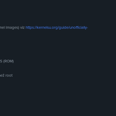
nel Images) viz
https://kernelsu.org/guide/unofficially-
OS (ROM)
než root