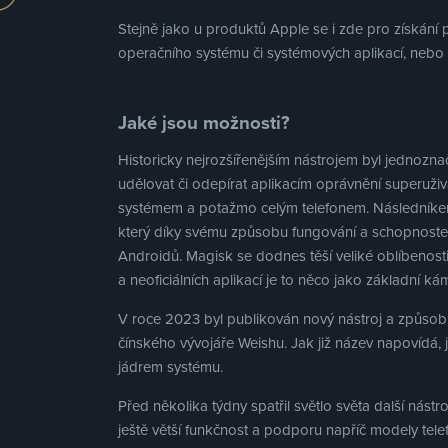
Stejně jako u produktů Apple se i zde pro získání př
operačního systému či systémových aplikací, nebo
Jaké jsou možnosti?
Historicky nejrozšířenějším nástrojem byl jednozn
udělovat či odepírat aplikacím oprávnění superuži
systémem a potažmo celým telefonem. Následníke
který díky svému způsobu fungování a schopnoste
Androidů. Magisk se dodnes těší veliké oblíbenost
a neoficiálních aplikací je to něco jako základní ká
V roce 2023 byl publikován nový nástroj a způso
čínského vývojáře Weishu. Jak již název napovídá,
jádrem systému.
Před několika týdny spatřil světlo světa další nást
ještě větší funkčnost a podporu napříč modely te