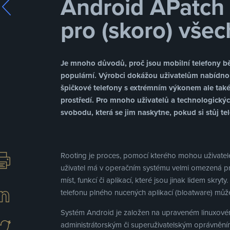
Android APatch 
pro (skoro) vše
Je mnoho důvodů, proč jsou mobilní telefony b
populární. Výrobci dokážou uživatelům nabídno
špičkové telefony s extrémním výkonem ale také 
prostředí. Pro mnoho uživatelů a technologick
svobodu, která se jim naskytne, pokud si stůj t
Rooting je proces, pomocí kterého mohou uživatelé
uživatel má v operačním systému velmi omezená p
míst, funkcí či aplikací, které jsou jinak lidem skry
telefonu plného nucených aplikací (bloatware) může 
Systém Android je založen na upraveném linuxovém 
administrátorským či superuživatelským oprávněním 