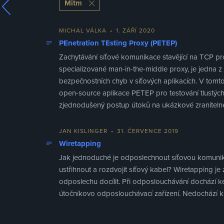
Mitm
MICHAL VÁLKA
•
1. ZÁŘÍ 2020
PEnetration TEsting Proxy (PETEP)
Zachytávání síťové komunikace stavějící na TCP pro
specializované man-in-the-middle proxy, je jedna 
bezpečnostních chyb v síťových aplikacích. V tomto
open-source aplikace PETEP pro testování tlustých
zjednodušený postup útoků na ukázkové zranitelné
JAN KISLINGER
•
31. ČERVENCE 2019
Wiretapping
Jak jednoduché je odposlechnout síťovou komunika
ustřihnout a rozdvojit síťový kabel? Wiretapping je 
odposlechu docílit. Při odposlouchávání dochází k
útočníkovo odposlouchávací zařízení. Nedochází 