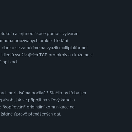
tokolu a její modifikace pomocí vytváření
z mnoha používaných praktik hledání
 článku se zaměříme na využití multiplatformní
 klientů využívajících TCP protokoly a ukážeme si
 aplikaci.
ci mezi dvěma počítači? Stačilo by třeba jen
způsob, jak se připojit na síťový kabel a
e "kopírování" originální komunikace na
k žádné úpravě přenášených dat.