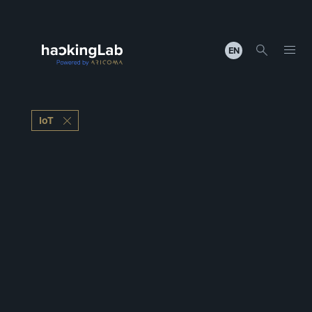
EN
IoT