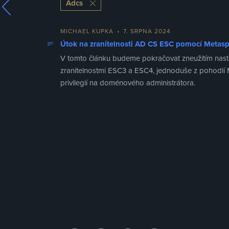
Adcs
MICHAEL KUPKA
•
7. SRPNA 2024
Útok na zranitelnosti AD CS ESC pomocí Metaspl
V tomto článku budeme pokračovat zneužitím nastave
zranitelnostmi ESC3 a ESC4, jednoduše z pohodlí 
privilegií na doménového administrátora.